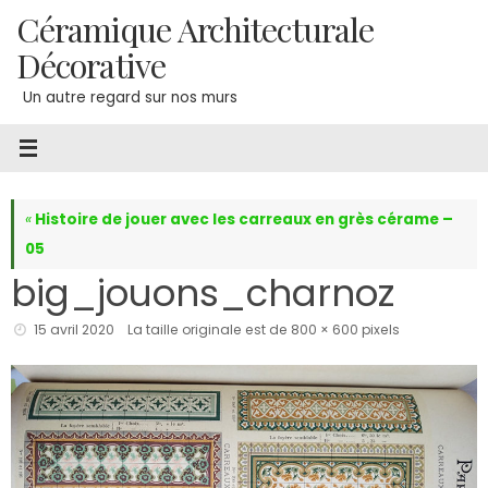
Passer
Céramique Architecturale
au
Décorative
contenu
Un autre regard sur nos murs
«
Histoire de jouer avec les carreaux en grès cérame –
05
big_jouons_charnoz
15 avril 2020
La taille originale est de
800 × 600
pixels