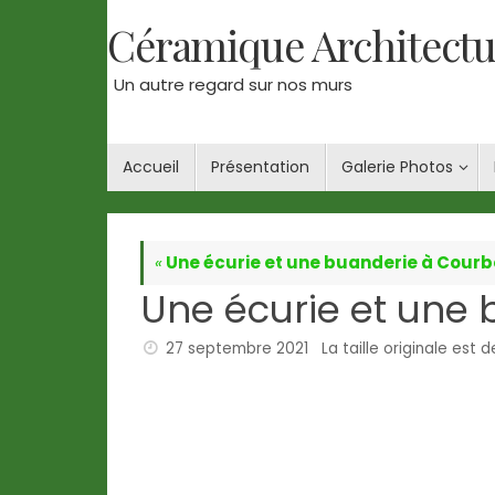
Passer
Céramique Architectu
au
contenu
Un autre regard sur nos murs
Passer
Accueil
Présentation
Galerie Photos
au
contenu
«
Une écurie et une buanderie à Courb
Une écurie et une 
27 septembre 2021
La taille originale est 