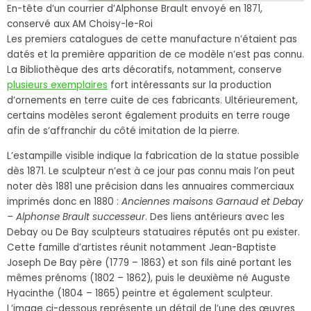
En-tête d’un courrier d’Alphonse Brault envoyé en 1871,
conservé aux AM Choisy-le-Roi
Les premiers catalogues de cette manufacture n’étaient pas
datés et la première apparition de ce modèle n’est pas connu.
La Bibliothèque des arts décoratifs, notamment, conserve
plusieurs exemplaires
fort intéressants sur la production
d’ornements en terre cuite de ces fabricants. Ultérieurement,
certains modèles seront également produits en terre rouge
afin de s’affranchir du côté imitation de la pierre.
L’estampille visible indique la fabrication de la statue possible
dès 1871. Le sculpteur n’est à ce jour pas connu mais l’on peut
noter dès 1881 une précision dans les annuaires commerciaux
imprimés donc en 1880 :
Anciennes maisons Garnaud et Debay
– Alphonse Brault successeur
. Des liens antérieurs avec les
Debay ou De Bay sculpteurs statuaires réputés ont pu exister.
Cette famille d’artistes réunit notamment Jean-Baptiste
Joseph De Bay père (1779 – 1863) et son fils ainé portant les
mêmes prénoms (1802 – 1862), puis le deuxième né Auguste
Hyacinthe (1804 – 1865) peintre et également sculpteur.
L’image ci-dessous représente un détail de l’une des œuvres