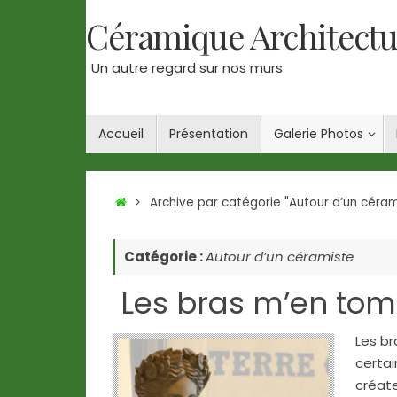
Passer
Céramique Architectu
au
contenu
Un autre regard sur nos murs
Passer
Accueil
Présentation
Galerie Photos
au
contenu
Accueil
Archive par catégorie "Autour d’un céram
Catégorie :
Autour d’un céramiste
Les bras m’en to
Les br
certai
créat