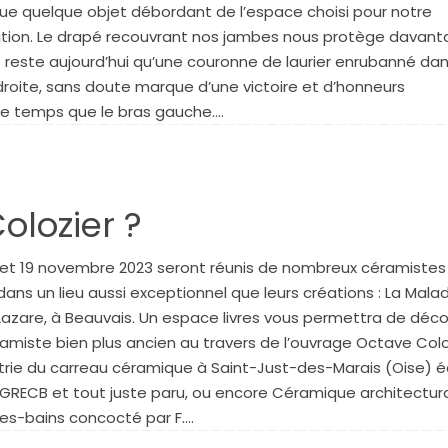
ue quelque objet débordant de l’espace choisi pour notre
tion. Le drapé recouvrant nos jambes nous protège davantag
reste aujourd’hui qu’une couronne de laurier enrubanné dan
roite, sans doute marque d’une victoire et d’honneurs
e temps que le bras gauche.…
lozier ?
 et 19 novembre 2023 seront réunis de nombreux céramistes
 dans un lieu aussi exceptionnel que leurs créations : La Malad
Lazare, à Beauvais. Un espace livres vous permettra de déco
amiste bien plus ancien au travers de l’ouvrage Octave Colo
strie du carreau céramique à Saint-Just-des-Marais (Oise) é
 GRECB et tout juste paru, ou encore Céramique architectur
es-bains concocté par F.…