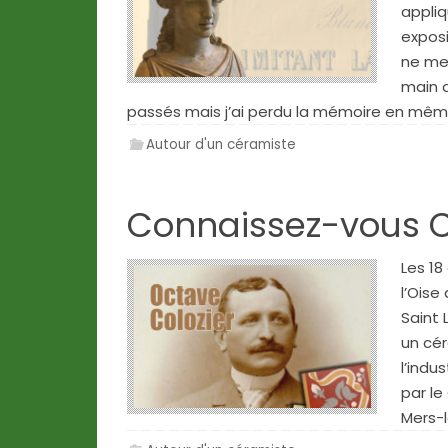
appliq
exposi
ne me 
main d
passés mais j’ai perdu la mémoire en mêm
Autour d'un céramiste
Connaissez-vous Co
Les 18
l’Oise
Saint 
un cér
l’indu
par le
Mers-l