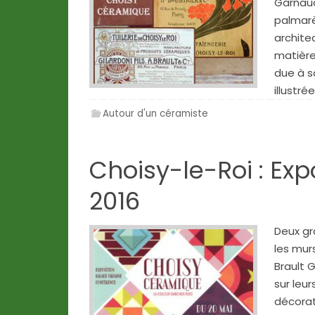
Garnaud
palmarè
archite
matière
due à s
illustr
Autour d'un céramiste
Choisy-le-Roi : Exp
2016
Deux gr
les mur
Brault G
sur leu
décorat