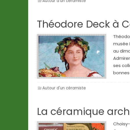
Autour d'un céramiste
Théodore Deck à C
Théodor
musée R
au diman
Admirer
ses col
bonnes r
Autour d'un céramiste
La céramique archi
Choisy-l