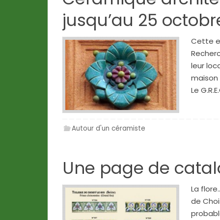
jusqu’au 25 octobr
Cette ex
Recherc
leur loc
maison 
Le G.R.E
Autour d'un céramiste
Une page de catalo
La flore
de Chois
probabl