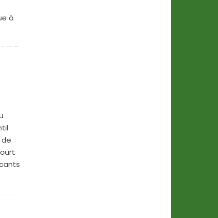
ue à
u
til
 de
court
icants