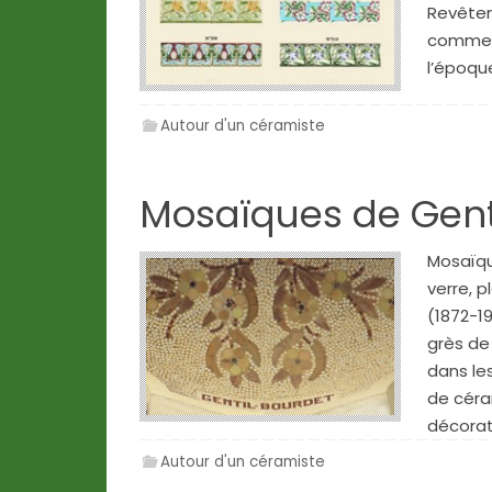
Revêtem
commerc
l’époqu
Autour d'un céramiste
Mosaïques de Gent
Mosaïqu
verre, 
(1872-1
grès de
dans le
de céra
décorat
Autour d'un céramiste