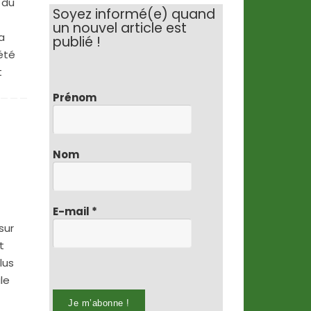
 du
Soyez informé(e) quand
un nouvel article est
a
publié !
été
t
Prénom
Nom
E-mail
*
sur
t
lus
le