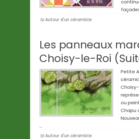
continu
façades
Autour d'un céramiste
Les panneaux marq
Choisy-le-Roi (Sui
Petite 
céramiq
Choisy-
représe
ou peint
Chapu o
Nouveau 
…
Autour d'un céramiste