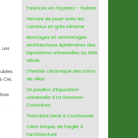
Faïences en façades – Hyères
Histoire de jouer avec les
carreaux en grès cérame
Montages et remontages :
architectures éphémères des
. Les
Expositions universelles au XIXe
siècle
L’herbier céramique des noms
eubles
de villas
& Cie,
Un pavillon d’Exposition
 bas
universelle à La Garenne-
Colombes
Théodore Deck à Courbevoie
Céra-brique, de l’argile à
l’architecture