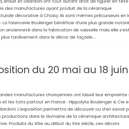
, Brault et Gilardoni ont tout autant droit de figurer en tête
s des manufactures ayant produit de la céramique
cturale décorative à Choisy. Ils sont mêmes précurseurs en l
. La faïencerie Boulenger bénéficie d’une plus grande notori
on ancienneté dans la fabrication de vaisselle mais elle s’es
ée plus tardivement dans le décor de façade.…
osition du 20 mai au 18 juin
andes manufactures choisyennes ont laissé leur empreinte 
s et les toits partout en France : Hippolyte Boulenger & Cie e
ilardoni. L’exposition permettra de découvrir ou d’en savoir p
rs productions dans le domaine de la céramique architectura
ive. Produits du XIXe au début du XXe siècle, ces décors