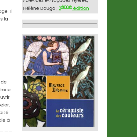
Faïences en façades Hyères
,
ème
Hélène Dauga ;
2
édition
e. Il
s la
 de
rerie
uvrir
zier,
dité
ale à