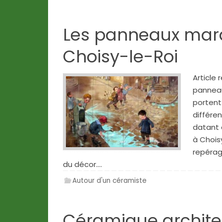
Les panneaux marq
Choisy-le-Roi
Article 
panneau
portent
différe
datant 
à Choisy
repérag
du décor.…
Autour d'un céramiste
Céramique archite