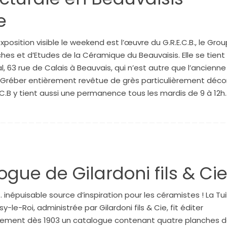
e
position visible le weekend est l’œuvre du G.R.E.C.B., le Gro
hes et d’Etudes de la Céramique du Beauvaisis. Elle se tient
al, 63 rue de Calais à Beauvais, qui n’est autre que l’ancienne
Gréber entièrement revêtue de grès particulièrement décor
.C.B y tient aussi une permanence tous les mardis de 9 à 12h
gue de Gilardoni fils & Ci
… inépuisable source d’inspiration pour les céramistes ! La Tui
y-le-Roi, administrée par Gilardoni fils & Cie, fit éditer
ement dès 1903 un catalogue contenant quatre planches 