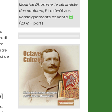
Maurice Dhomme, le céramiste
des couleurs
, E. Lezé-Olivier.
Renseignements et vente
ici
(20 € + port)
au
redi
te.
itre
ci de
i
r…