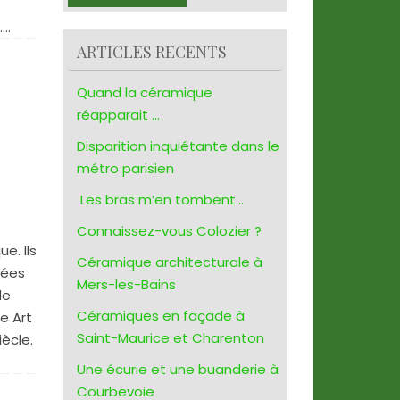
.…
ARTICLES RECENTS
Quand la céramique
réapparait …
Disparition inquiétante dans le
métro parisien
Les bras m’en tombent…
Connaissez-vous Colozier ?
e. Ils
Céramique architecturale à
tées
Mers-les-Bains
de
Céramiques en façade à
e Art
Saint-Maurice et Charenton
iècle.
Une écurie et une buanderie à
Courbevoie