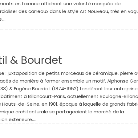
ents en faïence affichant une volonté marquée de
ialiser des carreaux dans le style Art Nouveau, très en vog
e.…
il & Bourdet
e : juxtaposition de petits morceaux de céramique, pierre o
placés de manière à former ensemble un motif. Alphonse Gen
933) & Eugène Bourdet (1874-1952) fondèrent leur entreprise
 bâtiment à Billancourt-Paris, actuellement Boulogne-Billan
s Hauts-de-Seine, en 1901, époque à laquelle de grands fabr
mique architecturale se partageaient le marché de la
ion extérieure.…