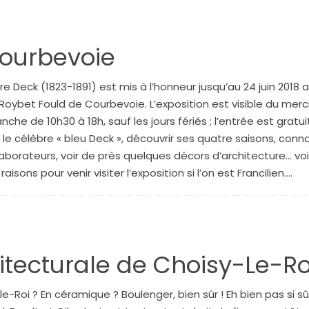
ourbevoie
e Deck (1823-1891) est mis à l’honneur jusqu’au 24 juin 2018 
oybet Fould de Courbevoie. L’exposition est visible du merc
che de 10h30 à 18h, sauf les jours fériés ; l’entrée est gratui
 le célèbre « bleu Deck », découvrir ses quatre saisons, conna
laborateurs, voir de près quelques décors d’architecture… voi
aisons pour venir visiter l’exposition si l’on est Francilien.…
tecturale de Choisy-Le-Ro
e-Roi ? En céramique ? Boulenger, bien sûr ! Eh bien pas si sû