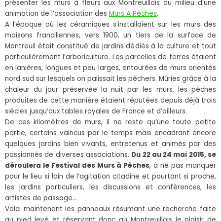
présenter les murs à fleurs aux Montreuillois au milieu d’une
animation de l’association des
Murs A Pêches
.
A l’époque où les céramiques s’installaient sur les murs des
maisons franciliennes, vers 1900, un tiers de la surface de
Montreuil était constitué de jardins dédiés à la culture et tout
particulièrement l’arboriculture. Les parcelles de terres étaient
en lanières, longues et peu larges, entourées de murs orientés
nord sud sur lesquels on palissait les pêchers. Mûries grâce à la
chaleur du jour préservée la nuit par les murs, les pêches
produites de cette manière étaient réputées depuis déjà trois
siècles jusqu’aux tables royales de France et d’ailleurs.
De ces kilomètres de murs, il ne reste qu’une toute petite
partie, certains vaincus par le temps mais encadrant encore
quelques jardins bien vivants, entretenus et animés par des
passionnés de diverses associations.
Du 22 au 24 mai 2015, se
déroulera le Festival des Murs à Pêches
, à ne pas manquer
pour le lieu si loin de l’agitation citadine et pourtant si proche,
les jardins particuliers, les discussions et conférences, les
artistes de passage…
Voici maintenant les panneaux résumant une recherche faite
au pied levé et réservant donc au Montreuillois le plaisir de