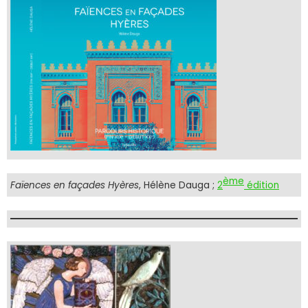
ème
Faïences en façades Hyères
, Hélène Dauga ;
2
édition